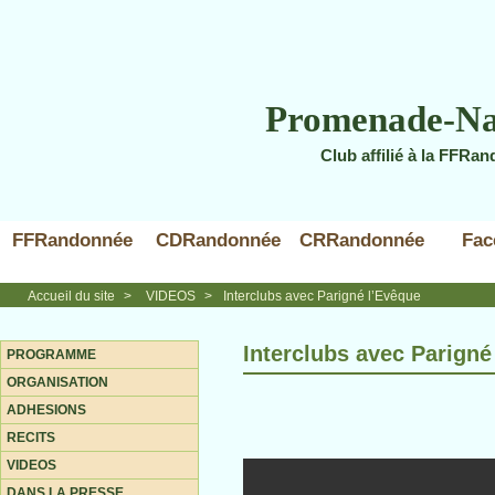
Promenade-Na
Club affilié à la FFRa
FFRandonnée
CDRandonnée
CRRandonnée
Fac
Accueil du site
>
VIDEOS
>
Interclubs avec Parigné l’Evêque
Interclubs avec Parigné
PROGRAMME
ORGANISATION
ADHESIONS
RECITS
VIDEOS
DANS LA PRESSE