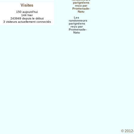
Visites
150 aujourd’hui
144 hier
Les
243949 depuis le début
randonneurs
3 visiteurs actuellement connectés
parignéens
reçu par
Promenade-
Natu
© 2012