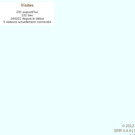
Visites
231 aujourd’hui
131 hier
244321 depuis le début
5 visiteurs actuellement connectés
© 2012
SPIP 4.4.4
|