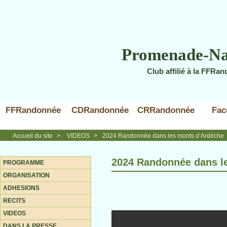
Promenade-Na
Club affilié à la FFRa
FFRandonnée
CDRandonnée
CRRandonnée
Fac
Accueil du site
>
VIDEOS
>
2024 Randonnée dans les monts d’Ardèche
2024 Randonnée dans l
PROGRAMME
ORGANISATION
ADHESIONS
RECITS
VIDEOS
DANS LA PRESSE